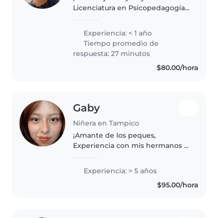
Licenciatura en Psicopedagogía,
tengo experiencia con niños
desde 1 mes de nacidos hasta los
Experiencia: < 1 año
5 años, me interesa el teatro, la
Tiempo promedio de
danza y la música, tengo..
respuesta: 27 minutos
$80.00/hora
Gaby
Niñera en Tampico
¡Amante de los peques,
Experiencia con mis hermanos y
primos y posteriormente vecinos
!Me encanta leer, cantar y jugar
Experiencia: > 5 años
con niños. Disfruto cocinando,
$95.00/hora
haciendo tareas sencillas y
ayudando..