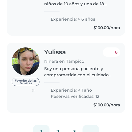
niños de 10 años y una de 18
años. Estudió licenciatura en
ciencias de la comunicación y
Experiencia: > 6 años
vengo de una familia de
$100.00/hora
doctores y enfermeras, se lo
necesario y básico..
Yulissa
6
Niñera en Tampico
Soy una persona paciente y
comprometida con el cuidado
de los niños. Tengo experiencia
Favorito de las
familias
trabajando y conviviendo con
Experiencia: < 1 año
(1)
niños y jóvenes en actividades
Reservas verificadas: 12
educativas, recreativas y
$100.00/hora
deportivas...
1
2
3