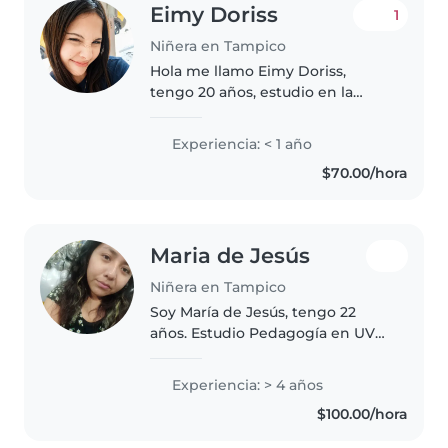
Eimy Doriss
1
Niñera en Tampico
Hola me llamo Eimy Doriss,
tengo 20 años, estudio en la
universidad del Atlántico, solo los
domingos, buscó un trabajo de
Experiencia: < 1 año
niñera, ya tengo experiencia, por
$70.00/hora
un año e estado trabajando..
Maria de Jesús
Niñera en Tampico
Soy María de Jesús, tengo 22
años. Estudio Pedagogía en UVM.
Trabajo en limpieza y cuidando
niños de 5 años. Cuento con
Experiencia: > 4 años
referencias. Busco empleo fines
$100.00/hora
de semana (sábado y domingo)...