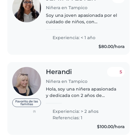
Niñera en Tampico
Soy una joven apasionada por el
cuidado de niños, con
habilidades en música, arte y
lectura. Me encanta jugar y
Experiencia: < 1 año
ayudar con las tareas escolares.
$80.00/hora
Puedo cuidar en tu hogar y
también..
Herandi
5
Niñera en Tampico
Hola, soy una niñera apasionada
y dedicada con 2 años de
experiencia cuidando a niños de
Favorito de las
familias
todas las edades, incluyendo a
Experiencia: > 2 años
(1)
aquellos con necesidades
Referencias: 1
especiales. Soy responsable,
$100.00/hora
amigable..