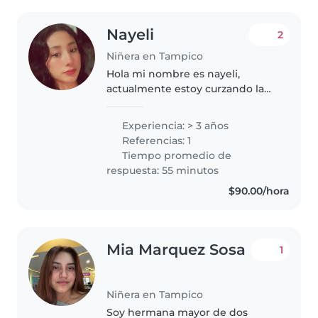
Nayeli
2
Niñera en Tampico
Hola mi nombre es nayeli,
actualmente estoy curzando la
carrera de enfermería en la
universidad autónoma de
Experiencia: > 3 años
tamaulipas, soy buena cuidando
Referencias: 1
niños e cuidado niños de 1 año
Tiempo promedio de
en adelante,..
respuesta: 55 minutos
$90.00/hora
Mia Marquez Sosa
1
Niñera en Tampico
Soy hermana mayor de dos