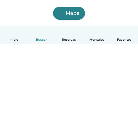
Mapa
Inicio
Buscar
Reservas
Mensajes
Favoritos
Español
Cómo funciona
Ayuda
Términos y Privacidad
Precios
Datos de la empresa
Babysits para Empresas
Normas de la comunidad