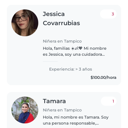
Jessica
3
Covarrubias
Niñera en Tampico
Hola, familias ☀️👶💖 Mi nombre
es Jessica, soy una cuidadora
responsable, paciente, acabo de
terminar la carrera como
Experiencia: > 3 años
estudiante de medicina y con
$100.00/hora
experiencia cuidando bebés,
niñas..
Tamara
1
Niñera en Tampico
Hola, mi nombre es Tamara. Soy
una persona responsable,