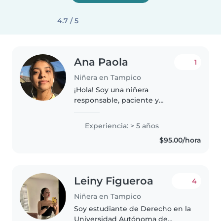
4.7 / 5
Ana Paola
1
Niñera en Tampico
¡Hola! Soy una niñera
responsable, paciente y
empática en sus 20s con 5 años
de experiencia cuidando niños
Experiencia: > 5 años
de todas las edades. Me
$95.00/hora
especializo en niños con
necesidades especiales,..
Leiny Figueroa
4
Niñera en Tampico
Soy estudiante de Derecho en la
Universidad Autónoma de