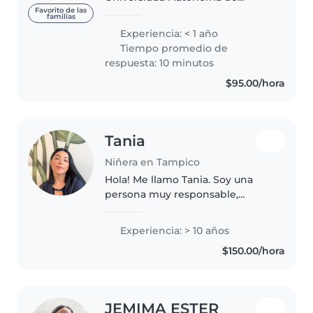
Tamaulipas. Me destaco por mi
Favorito de las
familias
responsabilidad, empatía,
Experiencia: < 1 año
amabilidad, tolerancia y
Tiempo promedio de
organización. Mantengo siempre
respuesta: 10 minutos
una actitud..
$95.00/hora
Tania
Niñera en Tampico
Hola! Me llamo Tania. Soy una
persona muy responsable,
paciente y creativa, y me
encanta convivir con los niños y
Experiencia: > 10 años
apoyarlos en su día a día. Tengo
$150.00/hora
disponibilidad por las tardes
para..
JEMIMA ESTER