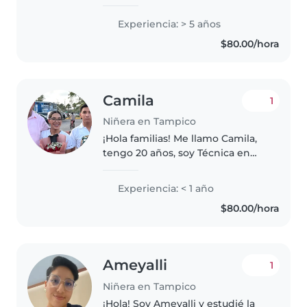
paciente, cariñosa y muy
comprometida con el bienestar
Experiencia: > 5 años
de los niños. Tengo experiencia
$80.00/hora
en el cuidado infantil y disfruto
crear..
Camila
1
Niñera en Tampico
¡Hola familias! Me llamo Camila,
tengo 20 años, soy Técnica en
Enfermería y estudiante de
Odontología. Soy creativa,
Experiencia: < 1 año
paciente y disfruto hacer
$80.00/hora
actividades divertidas con los
pequeños...
Ameyalli
1
Niñera en Tampico
¡Hola! Soy Ameyalli y estudié la