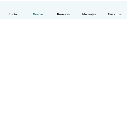
Inicio
Buscar
Reservas
Mensajes
Favoritos
Español
Cómo funciona
Ayuda
Términos y Privacidad
Precios
Datos de la empresa
Babysits para Empresas
Normas de la comunidad
© Babysits B.V.