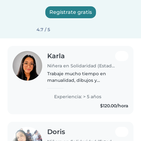
Regístrate gratis
4.7 / 5
Karla
Niñera en Solidaridad (Estado de Quintana Roo)
Trabaje mucho tiempo en
manualidad, dibujos y
actividades ideales para
pequeños cuento con pasiencia
Experiencia: > 5 años
y tengo conocimiento en
$120.00/hora
cuidado de Niños pequeños
Doris