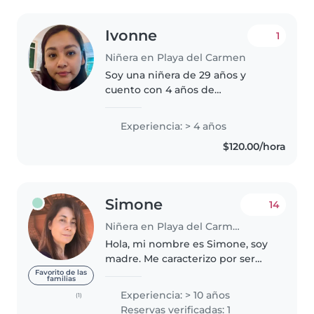
Ivonne
1
Niñera en Playa del Carmen
Soy una niñera de 29 años y
cuento con 4 años de
experiencia cuidando a bebés,
niños pequeños, preescolares y
Experiencia: > 4 años
escolares (he trabajado en
$120.00/hora
guardería). Cuento con
certificación de primeros..
Simone
14
Niñera en Playa del Carmen
Hola, mi nombre es Simone, soy
madre. Me caracterizo por ser
una persona responsable,
Favorito de las
familias
paciente y comprometida con el
Experiencia: > 10 años
(1)
bienestar de los niños y de las
Reservas verificadas: 1