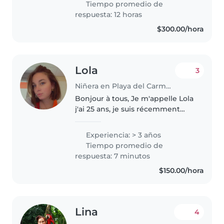
Tiempo promedio de
actuar y disfrutar de..
respuesta: 12 horas
$300.00/hora
Lola
3
Niñera en Playa del Carmen
Bonjour à tous, Je m'appelle Lola
j'ai 25 ans, je suis récemment
arrivée à Playa del Carmen 😊 Je
suis française, diplômée
Experiencia: > 3 años
infirmière, titulaire d'un CAP
Tiempo promedio de
Petite Enfance ainsi que..
respuesta: 7 minutos
$150.00/hora
Lina
4