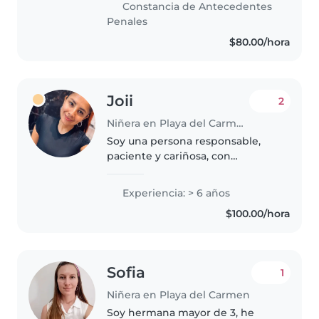
Constancia de Antecedentes
con pequeños de 2 años hasta
Penales
adolescentes,..
$80.00/hora
Joii
2
Niñera en Playa del Carmen
Soy una persona responsable,
paciente y cariñosa, con
vocación por el cuidado infantil.
Me gusta crear un ambiente
Experiencia: > 6 años
seguro, respetuoso y lleno de
$100.00/hora
confianza, donde los niños
puedan aprender..
Sofia
1
Niñera en Playa del Carmen
Soy hermana mayor de 3, he