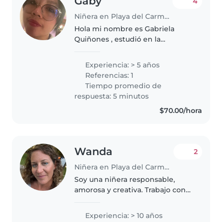
Gaby
4
Niñera en Playa del Carmen
Hola mi nombre es Gabriela
Quiñones , estudió en la
Universidad Pedagógica
Nacional , en la licenciatura de
Experiencia: > 5 años
psicología educativa . Me gusta
Referencias: 1
convivir , ayudar , enseñar y
Tiempo promedio de
aprender con..
respuesta: 5 minutos
$70.00/hora
Wanda
2
Niñera en Playa del Carmen
Soy una niñera responsable,
amorosa y creativa. Trabajo con
niños desde hace más de 10 años
y hablo inglés y español fluido.
Experiencia: > 10 años
Contar historias, cantar, bailar,