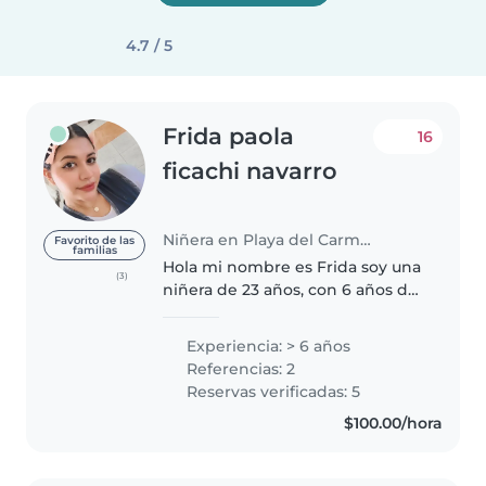
4.7 / 5
Frida paola
16
ficachi navarro
Niñera en Playa del Carmen
Favorito de las
familias
Hola mi nombre es Frida soy una
(3)
niñera de 23 años, con 6 años de
experiencia cuidando lactantes ,
edad maternal y preescolares.
Experiencia: > 6 años
Soy responsable, amigable y
Referencias: 2
empática, y me encanta trabajar..
Reservas verificadas: 5
$100.00/hora