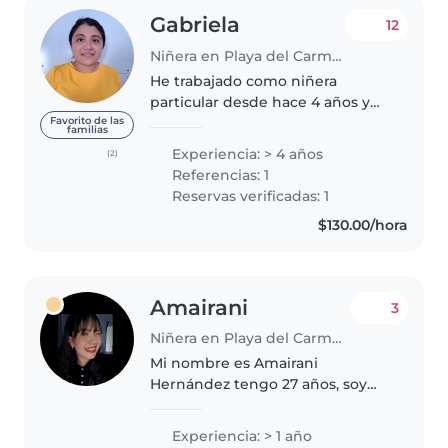
Gabriela
12
Niñera en Playa del Carmen
He trabajado como niñera
particular desde hace 4 años y
formo parte de un equipo de
Favorito de las
familias
trabajo dentro de una agencia
Experiencia: > 4 años
(2)
de niñera𝗌 𝖺𝗊𝗎𝗂 𝖾𝗇 𝗅𝖺 𝖱𝗂𝗏𝗂𝖾𝗋𝖺
Referencias: 1
𝗆𝖺𝗒𝖺. Como persona soy
Reservas verificadas: 1
responsable,..
$130.00/hora
Amairani
3
Niñera en Playa del Carmen
Mi nombre es Amairani
Hernández tengo 27 años, soy
futura licenciada en pedagogía,
tengo un curso de primeros
Experiencia: > 1 año
auxilios pediátricos, he trabajado