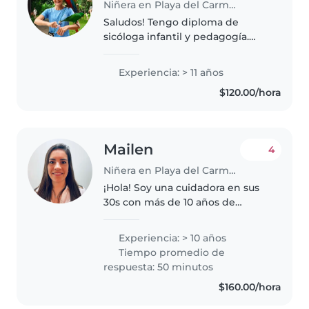
Niñera en Playa del Carmen
Saludos! Tengo diploma de
sicóloga infantil y pedagogía.
Además un diploma de una
facultad de medicina con título
Experiencia: > 11 años
en terapeuta paramédico. Me
$120.00/hora
gustaría ofrecer mis servicios
como niñera...
Mailen
4
Niñera en Playa del Carmen
¡Hola! Soy una cuidadora en sus
30s con más de 10 años de
experiencia en el cuidado de
niños de todas las edades. Me
Experiencia: > 10 años
encanta nadar, cocinar y hacer
Tiempo promedio de
manualidades con los niños.
respuesta: 50 minutos
Tengo..
$160.00/hora