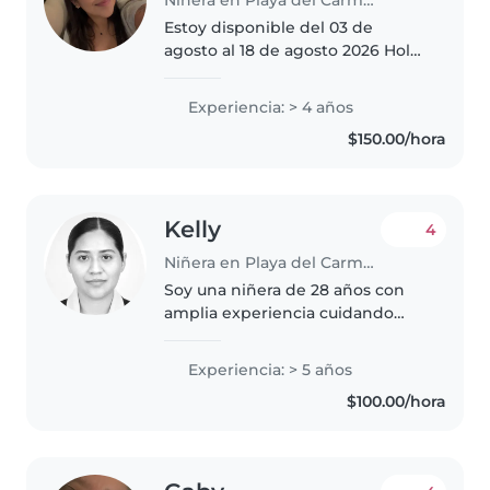
Estoy disponible del 03 de
agosto al 18 de agosto 2026 Hola,
soy una persona responsable,
cariñosa y con mucha paciencia.
Experiencia: > 4 años
Me gusta convivir con los niños,
$150.00/hora
jugar con ellos, apoyarlos..
Kelly
4
Niñera en Playa del Carmen
Soy una niñera de 28 años con
amplia experiencia cuidando
niños de todas las edades, desde
bebés hasta escolares. Tengo
Experiencia: > 5 años
conocimientos especializados,
$100.00/hora
soy paciente, responsable y
empática,..