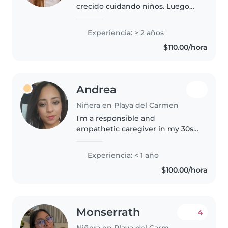
crecido cuidando niños. Luego
en mi etapa de estudiante fui
niñera y maestra particular de
Experiencia: > 2 años
niños de primaria. Me siento
$110.00/hora
muy cómoda con ellos y esa
comodidad..
Andrea
Niñera en Playa del Carmen
I'm a responsible and
empathetic caregiver in my 30s
with a background in
technology. As a parent myself, I
Experiencia: < 1 año
understand the importance of a
$100.00/hora
safe and nurturing environment
for children...
Monserrath
4
Niñera en Playa del Carmen