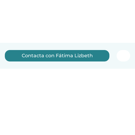
Contacta con Fátima Lizbeth
Español
Cómo funciona
Ayuda
Términos y Privacidad