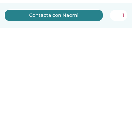
Contacta con Naomi
1
Español
Cómo funciona
Ayuda
Términos y Privacidad
Precios
Datos de la empresa
Babysits para Empresas
Normas de la comunidad