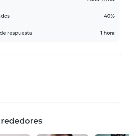
ados
40%
de respuesta
1 hora
lrededores