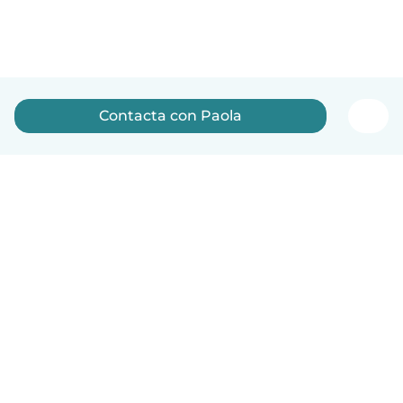
Contacta con Paola
Español
Cómo funciona
Ayuda
Términos y Privacidad
Precios
Datos de la empresa