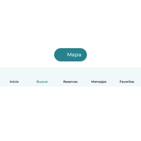
Mapa
Inicio
Buscar
Reservas
Mensajes
Favoritos
Español
Cómo funciona
Ayuda
Términos y Privacidad