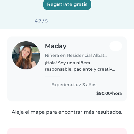
Regístrate gratis
4.7 / 5
Maday
Niñera en Residencial Albaterra
¡Hola! Soy una niñera
responsable, paciente y creativa
con 3 años de experiencia
cuidando bebés, niños
Experiencia: > 3 años
pequeños, preescolares y
$90.00/hora
escolares. Tengo certificación en
primeros auxilios..
Aleja el mapa para encontrar más resultados.