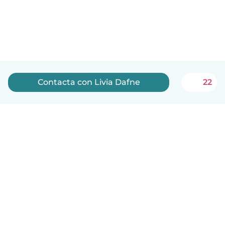
Contacta con Livia Dafne
22
Español
Cómo funciona
Ayuda
Términos y Privacidad