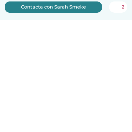
Contacta con Sarah Smeke
2
Español
Cómo funciona
Ayuda
Términos y Privacidad
Precios
Datos de la empresa
Babysits para Empresas
Normas de la comunidad