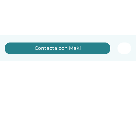
Contacta con Maki
Español
Cómo funciona
Ayuda
Términos y Privacidad
Precios
Datos de la empresa