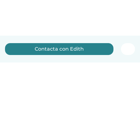
Contacta con Edith
Español
Cómo funciona
Ayuda
Términos y Privacidad
Precios
Datos de la empresa