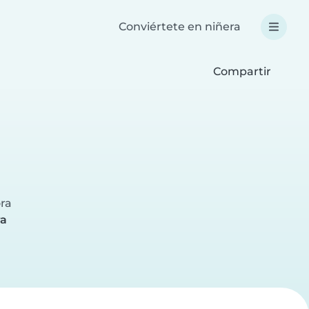
Conviértete en niñera
Compartir
z
ora
ra