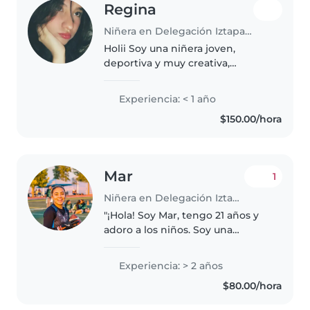
Regina
Niñera en Delegación Iztapalapa
Holii Soy una niñera joven,
deportiva y muy creativa,
encantada por trabajar con
niños. Tengo experiencia
Experiencia: < 1 año
cuidando niños en edad
$150.00/hora
preescolar y bebés, y me
encanta ayudar con las tareas..
Mar
1
Niñera en Delegación Iztapalapa
"¡Hola! Soy Mar, tengo 21 años y
adoro a los niños. Soy una
persona enérgica, divertida,
madura y siempre veo el lado
Experiencia: > 2 años
positivo de la vida. Mi
$80.00/hora
compromiso con el deporte me
impulsa a..