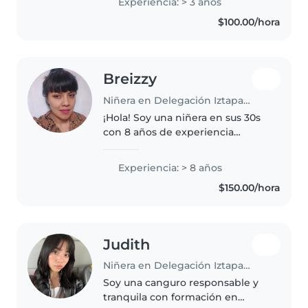
Experiencia: > 3 años
desde la llegada de mis sobrinos,
$100.00/hora
y actualmente haciendo..
Breizzy
Niñera en Delegación Iztapalapa
¡Hola! Soy una niñera en sus 30s
con 8 años de experiencia
cuidando niños de 1 a 10 años. Me
encanta leer, hacer
Experiencia: > 8 años
manualidades y jugar con los
$150.00/hora
niños. También puedo ayudar
con tareas..
Judith
Niñera en Delegación Iztapalapa
Soy una canguro responsable y
tranquila con formación en