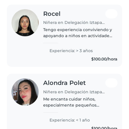
Rocel
Niñera en Delegación Iztapalapa
Tengo experiencia conviviendo y
apoyando a niños en actividades
educativas. Puedo ayudar con
tareas escolares, lectura, escritura
Experiencia: > 3 años
y realizar actividades recreativas
$100.00/hora
de forma paciente..
Alondra Polet
Niñera en Delegación Iztapalapa
Me encanta cuidar niños,
especialmente pequeños
exploradores. Juego, leo y dibujo
con ellos para hacer las tardes
Experiencia: < 1 año
más divertidas. Puedo ayudar
$100.00/hora