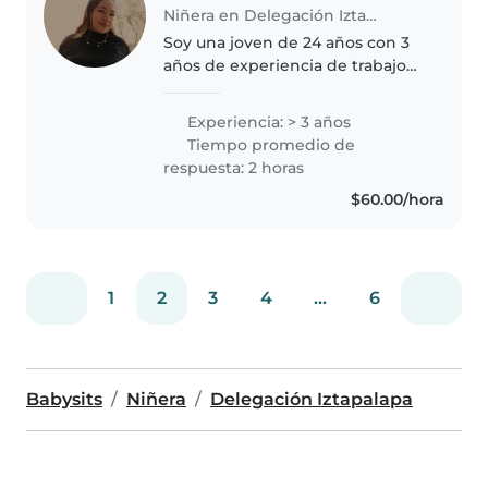
Niñera en Delegación Iztapalapa
Soy una joven de 24 años con 3
años de experiencia de trabajo
con niños de todas las edades,
desde bebés hasta niños de
Experiencia: > 3 años
primaria. Aunque no tengo
Tiempo promedio de
certificación de primeros
respuesta: 2 horas
auxilios,..
$60.00/hora
1
2
3
4
...
6
Babysits
Niñera
Delegación Iztapalapa