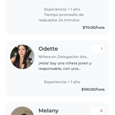
Psicología. Me encanta jugar,
pintar y leer con los más
Experiencia: < 1 año
pequeños. Me adapto bien a
Tiempo promedio de
familias con mascotas y puedo
respuesta: 24 minutos
ayudar también..
$70.00/hora
Odette
1
Niñera en Delegación Iztapalapa
¡Hola! Soy una niñera joven y
responsable, con una
personalidad amigable y
paciente, ideal para cuidar a tus
Experiencia: < 1 año
hijos. Tengo experiencia con
$100.00/hora
niños en edad preescolar y me
encanta enseñarles..
Melany
5