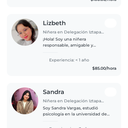
con tareas y convivir con
mascotas. ¡Será..
Lizbeth
Niñera en Delegación Iztapalapa
¡Hola! Soy una niñera
responsable, amigable y
paciente en sus 20s, lista para
cuidar a tus pequeños. Tengo
Experiencia: < 1 año
experiencia con bebés, niños
$85.00/hora
pequeños y preescolares,
incluyendo niños con..
Sandra
Niñera en Delegación Iztapalapa
Soy Sandra Vargas, estudió
psicología en la universidad de
Londres, mi experiencia y pasión
por el cuidado infantil inició