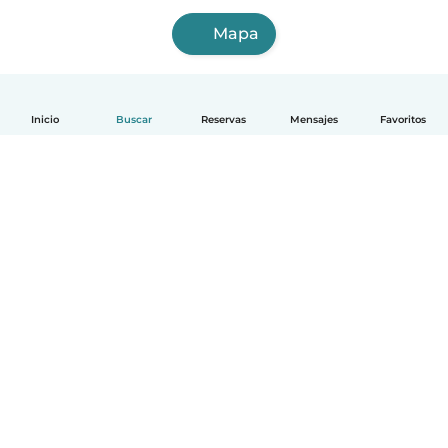
Mapa
Inicio
Buscar
Reservas
Mensajes
Favoritos
Español
Cómo funciona
Ayuda
Términos y Privacidad
Precios
Datos de la empresa
Babysits para Empresas
Normas de la comunidad