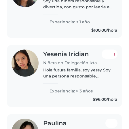
Soy una niñera responsable y
divertida, con gusto por leerle a
los niños o hacer manualidades.
Manejo bien las tareas y me
Experiencia: < 1 año
encantan las mascotas. ¡Puedes
$100.00/hora
confiar en mí!
Yesenia Iridian
1
Niñera en Delegación Iztapalapa
Hola futura familia, soy yessy Soy
una persona responsable,
paciente y cariñosa, con facilidad
para convivir y cuidar niños. Me
Experiencia: > 3 años
gusta crear un ambiente seguro,
$96.00/hora
divertido y de confianza,..
Paulina