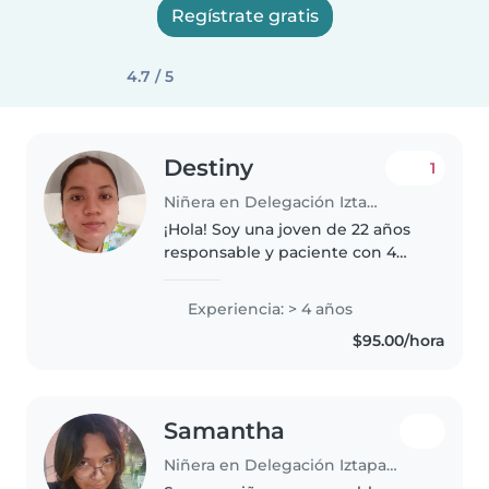
Regístrate gratis
4.7 / 5
Destiny
1
Niñera en Delegación Iztapalapa
¡Hola! Soy una joven de 22 años
responsable y paciente con 4
años de experiencia en el
cuidado de niños de todas las
Experiencia: > 4 años
edades. Me encanta hacer
$95.00/hora
manualidades y música con los
niños. Soy..
Samantha
Niñera en Delegación Iztapalapa