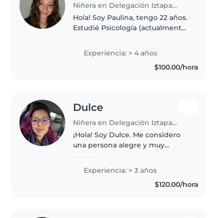
Niñera en Delegación Iztapalapa
Hola! Soy Paulina, tengo 22 años.
Estudié Psicología (actualmente
en pausa), lo que me ha
permitido comprender mejor el
Experiencia: > 4 años
desarrollo y las necesidades de
$100.00/hora
los niños. Además, trabajé en..
Dulce
Niñera en Delegación Iztapalapa
¡Hola! Soy Dulce. Me considero
una persona alegre y muy
paciente. Actualmente cuido a
unos gemelos (mi contrato
Experiencia: > 3 años
termina en septiembre cuando
$120.00/hora
entren a la escuela de tiempo
completo),..