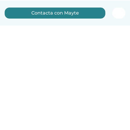
Contacta con Mayte
Español
Cómo funciona
Ayuda
Términos y Privacidad
Precios
Datos de la empresa
Babysits para Empresas
Normas de la comunidad