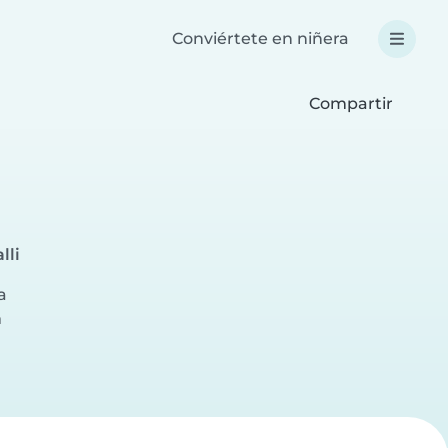
Conviértete en niñera
Compartir
lli
a
a