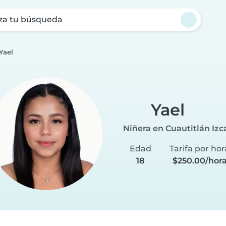
za tu búsqueda
Yael
Yael
Niñera en Cuautitlán Izca
Edad
Tarifa por hor
18
$250.00/hor