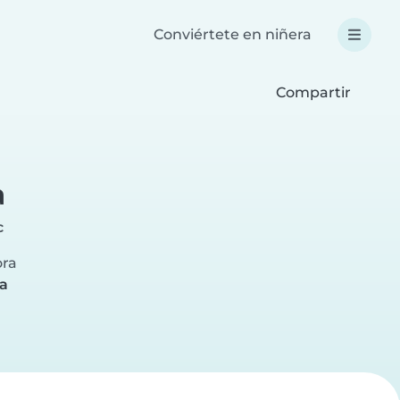
Conviértete en niñera
Compartir
a
c
ora
ra