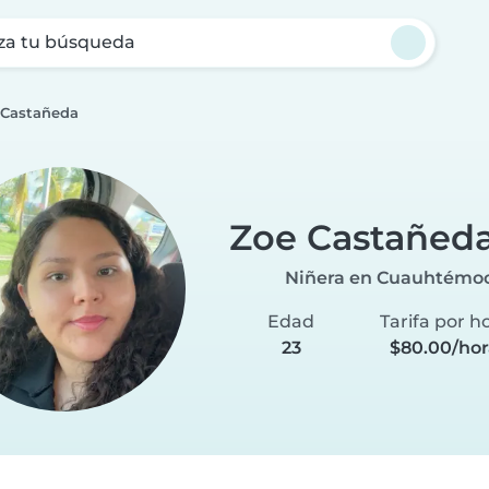
za tu búsqueda
 Castañeda
Zoe Castañed
Niñera en Cuauhtémo
Edad
Tarifa por h
23
$80.00/ho