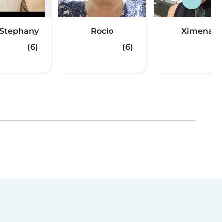
l Stephany
Rocío
Ximena
(6)
(6)
(