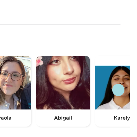
aola
Abigail
Karely