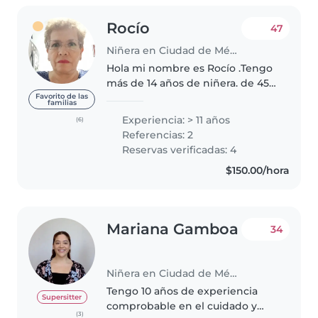
Rocío
47
Niñera en Ciudad de México
Hola mi nombre es Rocío .Tengo
más de 14 años de niñera. de 45
días de nacido hasta con niños
Favorito de las
familias
de más de 12 años de edad.
Experiencia: > 11 años
(6)
Realizo actividades que
Referencias: 2
favorecen su
Reservas verificadas: 4
creatividad,memoria,destrezas..
$150.00/hora
Mariana Gamboa
34
Niñera en Ciudad de México
Tengo 10 años de experiencia
Supersitter
comprobable en el cuidado y
(3)