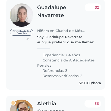
Guadalupe
32
Navarrete
Niñera en Ciudad de México
Favorito de las
familias
Soy Guadalupe Navarrete,
(2)
aunque prefiero que me llamen
Azul. Tengo 40 años y encuentro
un profundo sentido en el
Experiencia: > 4 años
trabajo con niños. Para mí,
Constancia de Antecedentes
acompañarlos implica una gran
Penales
responsabilidad,..
Referencias: 3
Reservas verificadas: 2
$150.00/hora
Alethia
36