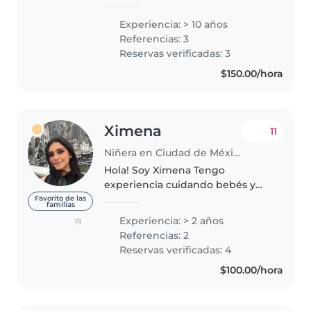
desarrollo infantil, además de
referencias de muchas familias
Experiencia: > 10 años
extranjeras y mexicanas. Estudié
Referencias: 3
la carrera de psicología y me..
Reservas verificadas: 3
$150.00/hora
Ximena
11
Niñera en Ciudad de México
Hola! Soy Ximena Tengo
experiencia cuidando bebés y
niños pequeños, y disfruto
Favorito de las
familias
mucho acompañarlos en sus
Experiencia: > 2 años
(1)
primeras etapas de aprendizaje y
Referencias: 2
juego. Me considero una persona
Reservas verificadas: 4
paciente,..
$100.00/hora