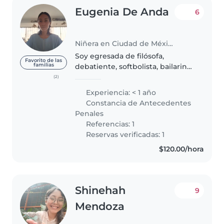
Eugenia De Anda
6
Niñera en Ciudad de México
Soy egresada de filósofa,
Favorito de las
familias
debatiente, softbolista, bailarina,
escritora, dibujante, jugadora de
(2)
chess, amante del café y el
Experiencia: < 1 año
chocolate. Promuevo la cultura
Constancia de Antecedentes
de paz. Me gusta y procuro..
Penales
Referencias: 1
Reservas verificadas: 1
$120.00/hora
Shinehah
9
Mendoza