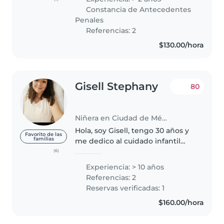
Desde la mirada de la pedagogía
Constancia de Antecedentes
Waldorf y el yoga para niños,
Penales
creo espacios donde..
Referencias: 2
$130.00/hora
Gisell Stephany
80
Niñera en Ciudad de México
Hola, soy Gisell, tengo 30 años y
Favorito de las
familias
me dedico al cuidado infantil
desde el amor, el respeto y una
(6)
verdadera vocación 💛 Cuento
Experiencia: > 10 años
con más de 10 años de
Referencias: 2
experiencia acompañando a
Reservas verificadas: 1
bebés desde..
$160.00/hora