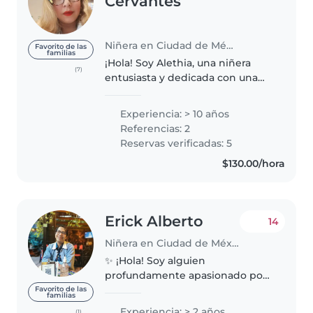
Cervantes
Niñera en Ciudad de México
Favorito de las
familias
¡Hola! Soy Alethia, una niñera
(7)
entusiasta y dedicada con una
pasión por el cuidado infantil.
Disfruto involucrando a los niños
Experiencia: > 10 años
en actividades creativas y
Referencias: 2
educativas, como manualidades,..
Reservas verificadas: 5
$130.00/hora
Erick Alberto
14
Niñera en Ciudad de México
✨ ¡Hola! Soy alguien
profundamente apasionado por
acompañar la infancia con
Favorito de las
familias
respeto, amor y presencia.
Experiencia: > 2 años
(1)