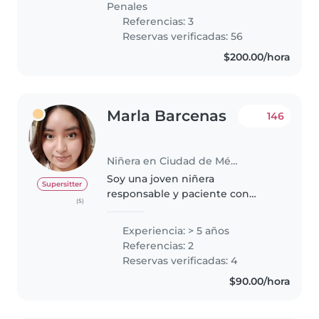
Penales
Referencias: 3
Reservas verificadas: 56
$200.00/hora
Marla Barcenas
146
Niñera en Ciudad de México
Soy una joven niñera
Supersitter
responsable y paciente con
(5)
experiencia cuidando a niños de
todas las edades, incluyendo
Experiencia: > 5 años
bebés, niños pequeños,
Referencias: 2
preescolares y escolares. Tengo
Reservas verificadas: 4
experiencia cuidando..
$90.00/hora