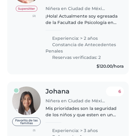
Niñera en Ciudad de México
Supersitter
¡Hola! Actualmente soy egresada
(2)
de la Facultad de Psicología en
proceso de titulación. Tengo 3
años de experiencia trabajando
Experiencia: > 2 años
como niñera para familias
Constancia de Antecedentes
nacionales y extranjeras. Amo..
Penales
Reservas verificadas: 2
$120.00/hora
Johana
6
Niñera en Ciudad de México
Mis prioridades son la seguridad
de los niños y que esten en un
ambiente comodo. Se tratar a
Favorito de las
familias
niños curiosos, hiperactivos,
Experiencia: > 3 años
(1)
tímidos y tranquilos, también