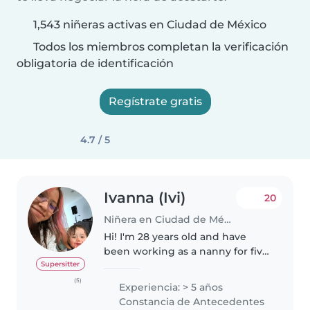
1,543 niñeras activas en Ciudad de México
Todos los miembros completan la verificación
obligatoria de identificación
Regístrate gratis
4.7 / 5
Ivanna (Ivi)
20
Niñera en Ciudad de México
Hi! I'm 28 years old and have
been working as a nanny for five
years. I'm very patient and love
Supersitter
planning engaging activities like
(5)
Experiencia: > 5 años
drawing, reading, painting,
Constancia de Antecedentes
singing, artsy projects...