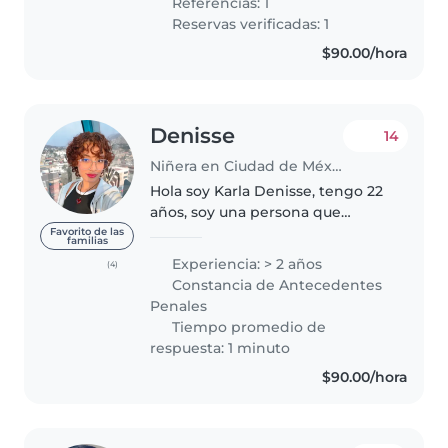
Referencias: 1
tengo experiencia cuidando..
Reservas verificadas: 1
$90.00/hora
Denisse
14
Niñera en Ciudad de México
Hola soy Karla Denisse, tengo 22
años, soy una persona que
disfruta mucho del cuidar a
Favorito de las
familias
niños y niñas (incluso también
Experiencia: > 2 años
(4)
mascotas). Actualmente me
Constancia de Antecedentes
estoy preparando para entrar el
Penales
próximo..
Tiempo promedio de
respuesta: 1 minuto
$90.00/hora