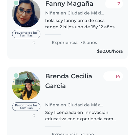
Fanny Magaña
7
Niñera en Ciudad de México
hola soy fanny ama de casa
tengo 2 hijos uno de 18y 12 años
he trabajado con otras familias y
Favorito de las
familias
si gustan les puedo dar el
Experiencia: > 5 años
(1)
número de teléfono de las
$90.00/hora
familias en donde trabaje para
las..
Brenda Cecilia
14
Garcia
Niñera en Ciudad de México
Favorito de las
familias
Soy licenciada en innovación
(1)
educativa con experiencia como
maestra titular de primer y
tercer grado de preescolar así
Experiencia: > 1 año