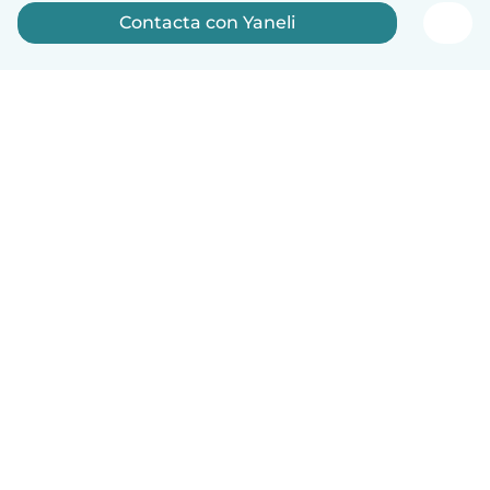
Contacta con Yaneli
Español
Cómo funciona
Ayuda
Términos y Privacidad
Precios
Datos de la empresa
Babysits para Empresas
Normas de la comunidad