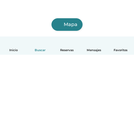
Mapa
Inicio
Buscar
Reservas
Mensajes
Favoritos
Español
Cómo funciona
Ayuda
Términos y Privacidad
Precios
Datos de la empresa
Babysits para Empresas
Normas de la comunidad