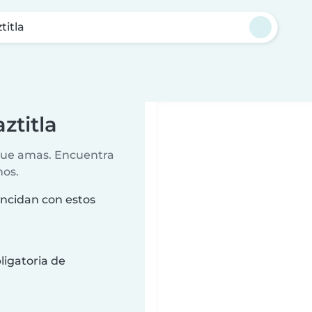
titla
ztitla
 que amas. Encuentra
nos.
incidan con estos
ligatoria de