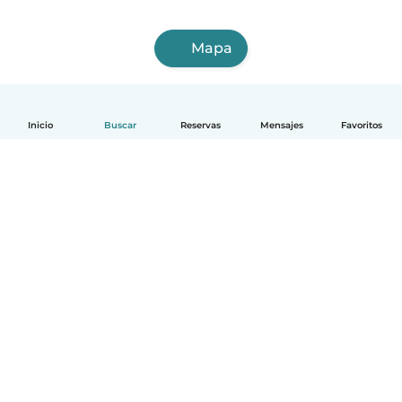
Mapa
Inicio
Buscar
Reservas
Mensajes
Favoritos
Español
Cómo funciona
Ayuda
Términos y Privacidad
Precios
Datos de la empresa
Babysits para Empresas
Normas de la comunidad