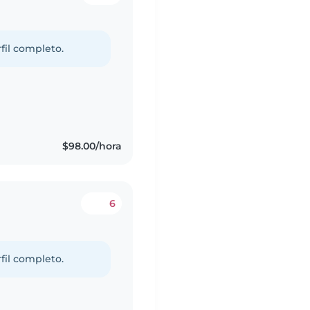
fil completo.
s
$98.00/hora
6
fil completo.