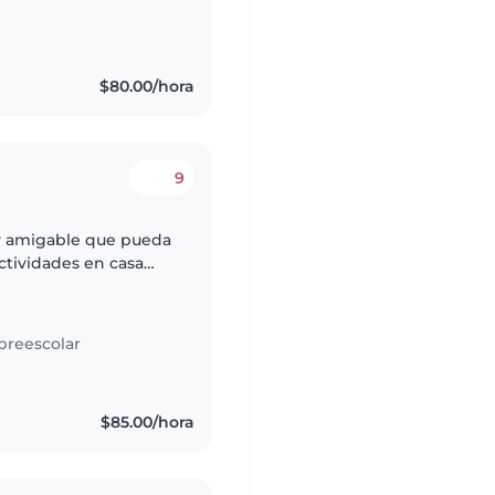
$80.00/hora
9
y amigable que pueda
ctividades en casa
o le gusta jugar mucho
preescolar
$85.00/hora