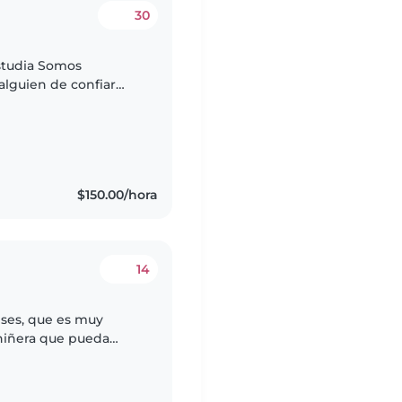
30
estudia Somos
alguien de confiar
$150.00/hora
14
ses, que es muy
niñera que pueda
ades mientras yo