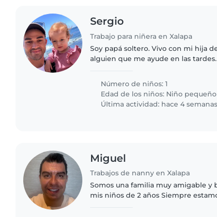
Sergio
Trabajo para niñera en Xalapa
Soy papá soltero. Vivo con mi hija d
alguien que me ayude en las tardes.
bañarla y acostarla a dormir en lo 
de trabajo..
Número de niños: 1
Edad de los niños:
Niño pequeño
Última actividad: hace 4 semana
Miguel
Trabajos de nanny en Xalapa
Somos una familia muy amigable y 
mis niños de 2 años Siempre estamos todos juntos y nos
ayudamos como familia Aquí en la casa tiene su lugar para
estar, comida..