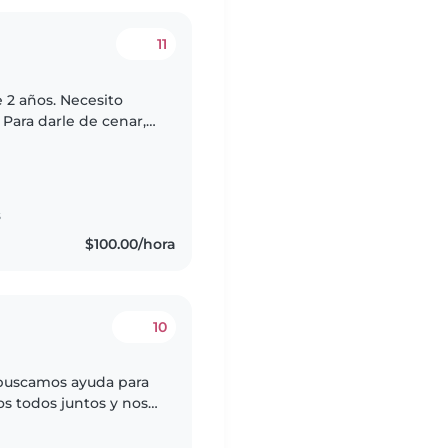
11
e 2 años. Necesito
 Para darle de cenar,
que tengo mis sesiones
s
$100.00/hora
10
buscamos ayuda para