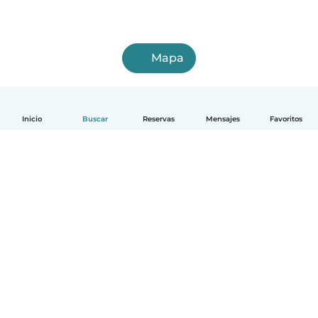
Mapa
Inicio
Buscar
Reservas
Mensajes
Favoritos
Español
Cómo funciona
Ayuda
Términos y Privacidad
Precios
Datos de la empresa
Babysits para Empresas
Normas de la comunidad