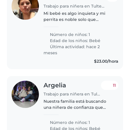
Trabajo para niñera en Tultepec
Mi bebé es algo inquieta y mi
perrita es noble solo que
necesita agarrar confín
Número de niños: 1
Edad de los niños:
Bebé
Última actividad: hace 2
meses
$23.00/hora
Argelia
11
Trabajo para niñera en Tultepec
Nuestra familia está buscando
una niñera de confianza que
pueda cuidar de nuestro hija de
un año. Necesitamos alguien que
Número de niños: 1
esté cómodo con las mascotas.
Edad de los niños:
Bebé