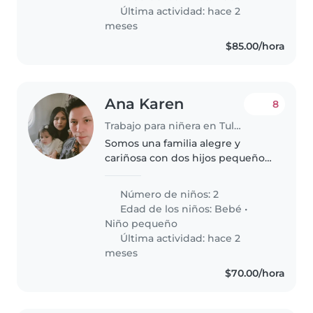
Nuestro hija es muy enérgica,..
Última actividad: hace 2
meses
$85.00/hora
Ana Karen
8
Trabajo para niñera en Tultepec
Somos una familia alegre y
cariñosa con dos hijos pequeños,
un bebé y una niña de 2 años,
ambos llenos de energía y
Número de niños: 2
personalidad. Buscamos una
Edad de los niños:
Bebé
•
niñera confiable que pueda
Niño pequeño
ayudarnos..
Última actividad: hace 2
meses
$70.00/hora