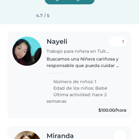
4.7 / 5
Nayeli
1
Trabajo para niñera en Tultepec
Buscamos una Niñera cariñosa y
responsable que pueda cuidar a
nuestra bebé cuando lo
necesitemos. Necesitamos
Número de niños: 1
alguien que le guste cocinar y
Edad de los niños:
Bebé
sepa manejar las rutinas de los
Última actividad: hace 2
pequeños...
semanas
$100.00/hora
Miranda