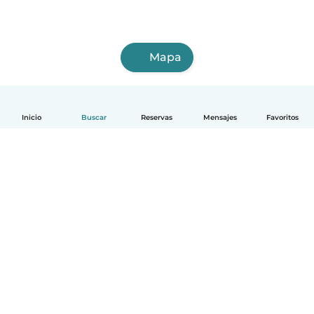
Mapa
Inicio
Buscar
Reservas
Mensajes
Favoritos
Español
Cómo funciona
Ayuda
Términos y Privacidad
Precios
Datos de la empresa
Babysits para Empresas
Normas de la comunidad