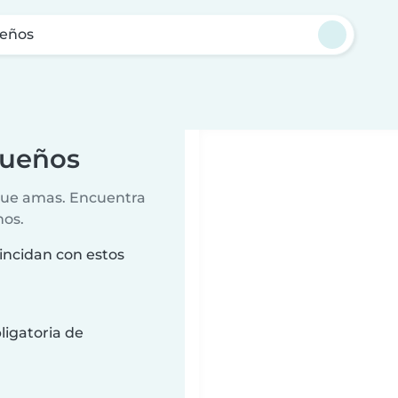
ueños
queños
 que amas. Encuentra
nos.
incidan con estos
ligatoria de