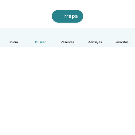
Mapa
Inicio
Buscar
Reservas
Mensajes
Favoritos
Español
Cómo funciona
Ayuda
Términos y Privacidad
Precios
Datos de la empresa
Babysits para Empresas
Normas de la comunidad