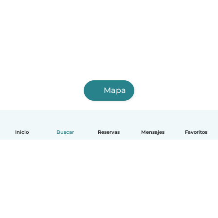
Mapa
Inicio
Buscar
Reservas
Mensajes
Favoritos
Español
Cómo funciona
Ayuda
Términos y Privacidad