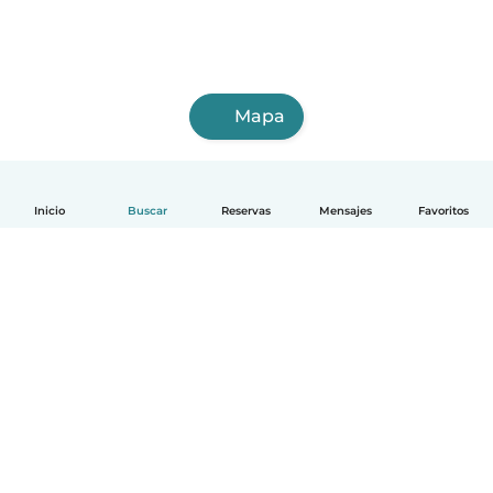
Mapa
Inicio
Buscar
Reservas
Mensajes
Favoritos
Español
Cómo funciona
Ayuda
Términos y Privacidad
Precios
Datos de la empresa
Babysits para Empresas
Normas de la comunidad