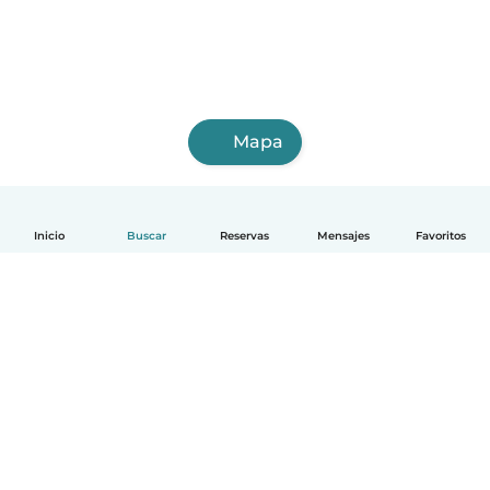
Mapa
Inicio
Buscar
Reservas
Mensajes
Favoritos
Español
Cómo funciona
Ayuda
Términos y Privacidad
Precios
Datos de la empresa