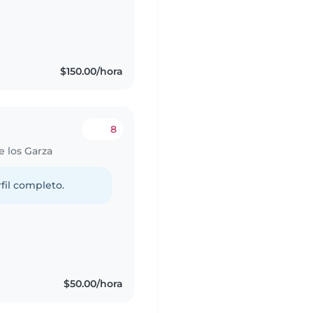
$150.00/hora
8
e los Garza
fil completo.
s
$50.00/hora