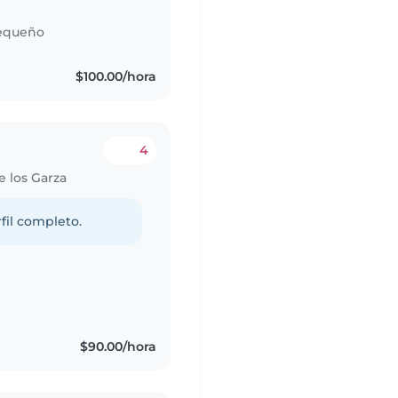
equeño
$100.00/hora
4
e los Garza
fil completo.
$90.00/hora