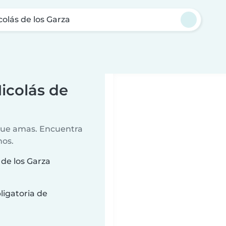
colás de los Garza
icolás de
 que amas. Encuentra
nos.
 de los Garza
ligatoria de