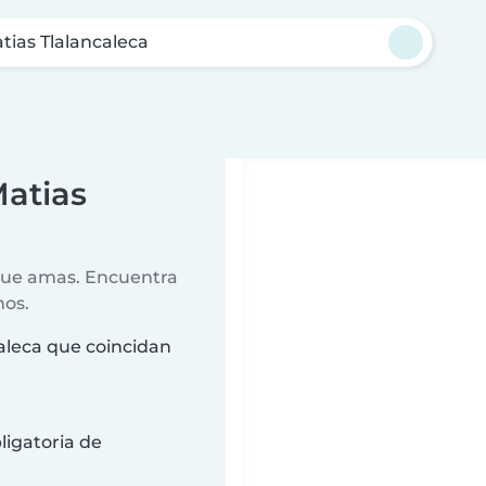
tias Tlalancaleca
Matias
 que amas. Encuentra
nos.
aleca que coincidan
ligatoria de