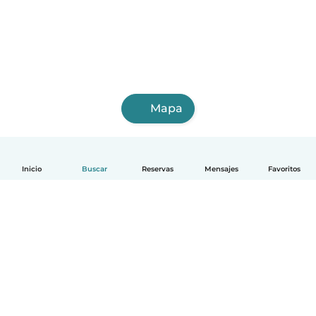
Mapa
Inicio
Buscar
Reservas
Mensajes
Favoritos
Español
Cómo funciona
Ayuda
Términos y Privacidad
Precios
Datos de la empresa