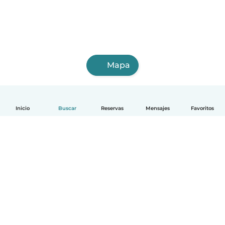
Mapa
Inicio
Buscar
Reservas
Mensajes
Favoritos
Español
Cómo funciona
Ayuda
Términos y Privacidad
Precios
Datos de la empresa