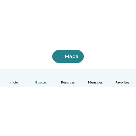
Mapa
Inicio
Buscar
Reservas
Mensajes
Favoritos
Español
Cómo funciona
Ayuda
Términos y Privacidad