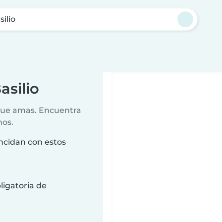
ilio
asilio
 que amas. Encuentra
nos.
incidan con estos
ligatoria de