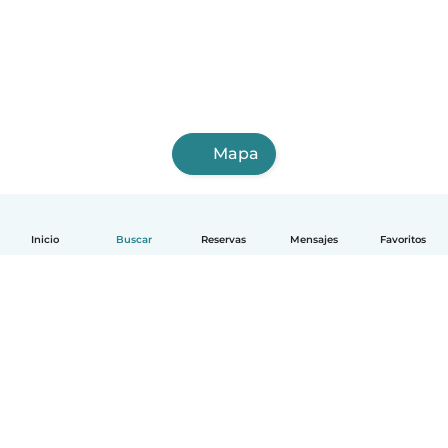
Mapa
Inicio
Buscar
Reservas
Mensajes
Favoritos
Español
Cómo funciona
Ayuda
Términos y Privacidad
Precios
Datos de la empresa