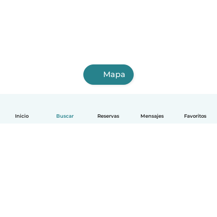
Mapa
Inicio
Buscar
Reservas
Mensajes
Favoritos
Español
Cómo funciona
Ayuda
Términos y Privacidad
Precios
Datos de la empresa