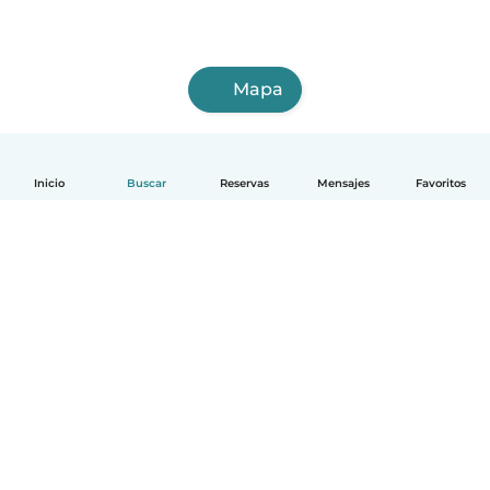
Mapa
Inicio
Buscar
Reservas
Mensajes
Favoritos
Español
Cómo funciona
Ayuda
Términos y Privacidad
Precios
Datos de la empresa
Babysits para Empresas
Normas de la comunidad