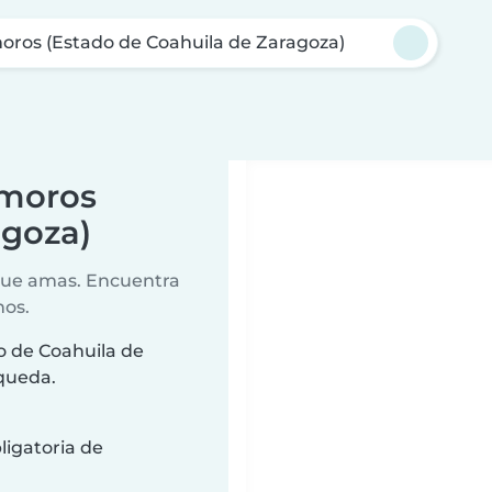
ros (Estado de Coahuila de Zaragoza)
amoros
agoza)
 que amas. Encuentra
nos.
o de Coahuila de
squeda.
ligatoria de