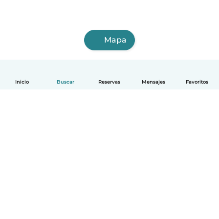
Mapa
Inicio
Buscar
Reservas
Mensajes
Favoritos
Español
Cómo funciona
Ayuda
Términos y Privacidad
Precios
Datos de la empresa
Babysits para Empresas
Normas de la comunidad