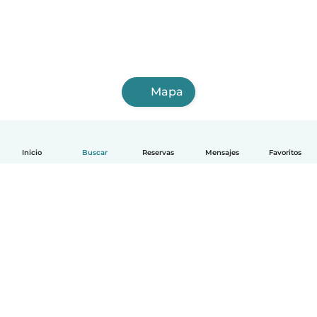
Mapa
Inicio
Buscar
Reservas
Mensajes
Favoritos
Español
Cómo funciona
Ayuda
Términos y Privacidad
Precios
Datos de la empresa