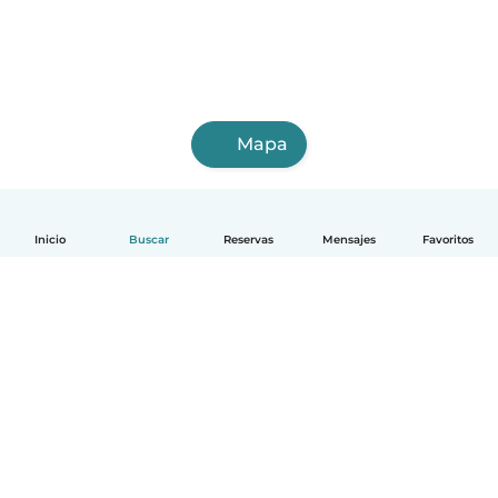
Mapa
Inicio
Buscar
Reservas
Mensajes
Favoritos
Español
Cómo funciona
Ayuda
Términos y Privacidad
Precios
Datos de la empresa