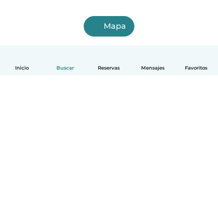
Mapa
Inicio
Buscar
Reservas
Mensajes
Favoritos
Español
Cómo funciona
Ayuda
Términos y Privacidad
Precios
Datos de la empresa
Babysits para Empresas
Normas de la comunidad