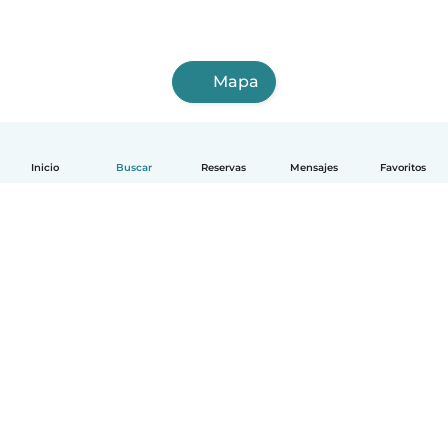
Mapa
Inicio
Buscar
Reservas
Mensajes
Favoritos
Español
Cómo funciona
Ayuda
Términos y Privacidad
Precios
Datos de la empresa
Babysits para Empresas
Normas de la comunidad