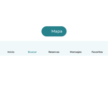
Mapa
Inicio
Buscar
Reservas
Mensajes
Favoritos
Español
Cómo funciona
Ayuda
Términos y Privacidad
Precios
Datos de la empresa