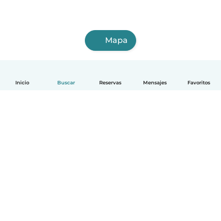
Mapa
Inicio
Buscar
Reservas
Mensajes
Favoritos
Español
Cómo funciona
Ayuda
Términos y Privacidad
Precios
Datos de la empresa
Babysits para Empresas
Normas de la comunidad