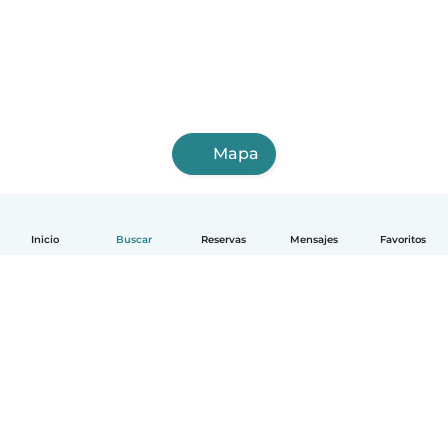
Mapa
Inicio
Buscar
Reservas
Mensajes
Favoritos
Español
Cómo funciona
Ayuda
Términos y Privacidad
Precios
Datos de la empresa